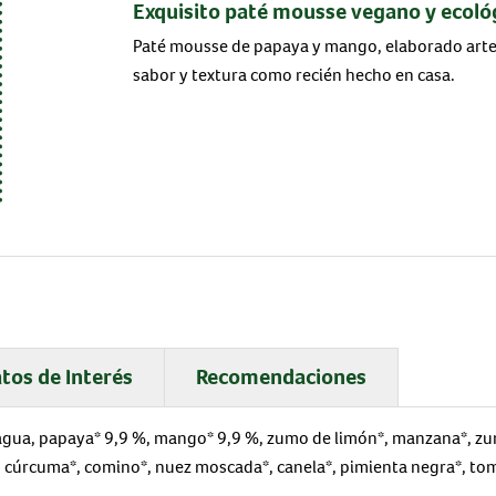
Exquisito paté mousse vegano y ecoló
Paté mousse de papaya y mango, elaborado art
sabor y textura como recién hecho en casa.
tos de Interés
Recomendaciones
l*, agua, papaya* 9,9 %, mango* 9,9 %, zumo de limón*, manzana*,
o*, cúrcuma*, comino*, nuez moscada*, canela*, pimienta negra*, t