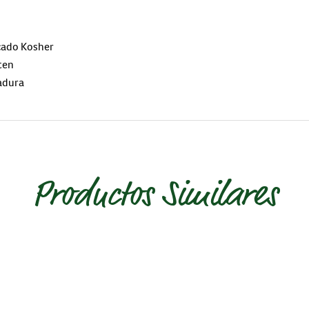
icado Kosher
ten
adura
Productos Similares